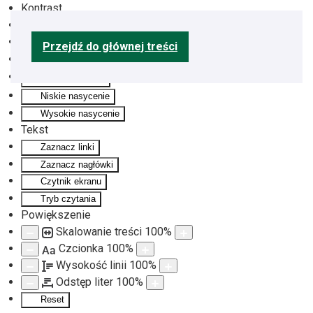
Kontrast
Odwróć kolory
Monochromatyczny
Przejdź do głównej treści
Ciemny kontrast
Jasny kontrast
Niskie nasycenie
Wysokie nasycenie
Tekst
Zaznacz linki
Zaznacz nagłówki
Czytnik ekranu
Tryb czytania
Powiększenie
Skalowanie treści
100
%
Czcionka
100
%
Aa
Wysokość linii
100
%
Odstęp liter
100
%
Reset