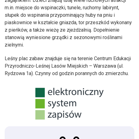
zagajnikiem. Dzieci znajdą tutaj wiele ruchowych atrakcji
m.in. miejsce do wspinaczki, tunele, ruchomy labirynt,
słupek do wspinania przypominający huby na pniu i
piaskownice w kształcie gniazda, tor przeszkód wykonany
z pieńków, a także wieżę ze zjeżdżalnią. Dopełnienie
stanowią wyniesione grządki z sezonowymi roślinami
zielnymi.
Leśny plac zabaw znajduje się na terenie Centrum Edukacji
Przyrodniczo-Leśnej Lasów Miejskich – Warszawa (ul.
Rydzowa 1a). Czynny od godzin porannych do zmierzchu.
Zapisz się!