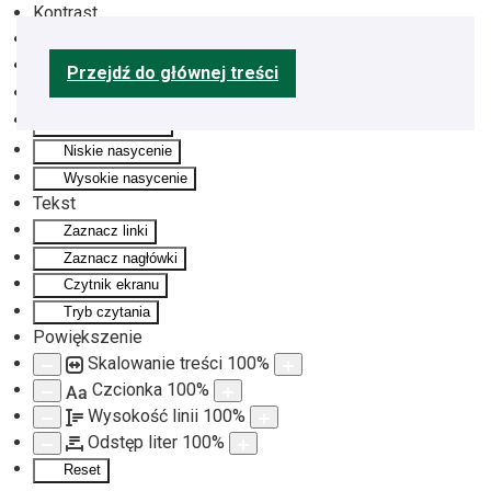
Kontrast
Odwróć kolory
Monochromatyczny
Przejdź do głównej treści
Ciemny kontrast
Jasny kontrast
Niskie nasycenie
Wysokie nasycenie
Tekst
Zaznacz linki
Zaznacz nagłówki
Czytnik ekranu
Tryb czytania
Powiększenie
Skalowanie treści
100
%
Czcionka
100
%
Aa
Wysokość linii
100
%
Odstęp liter
100
%
Reset