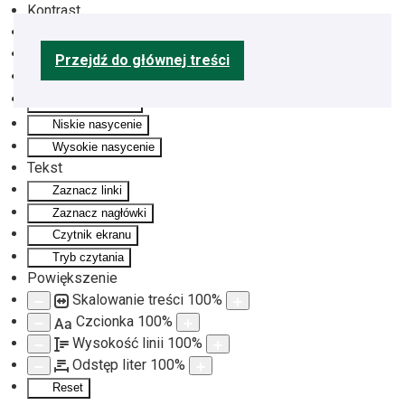
Kontrast
Odwróć kolory
Monochromatyczny
Przejdź do głównej treści
Ciemny kontrast
Jasny kontrast
Niskie nasycenie
Wysokie nasycenie
Tekst
Zaznacz linki
Zaznacz nagłówki
Czytnik ekranu
Tryb czytania
Powiększenie
Skalowanie treści
100
%
Czcionka
100
%
Aa
Wysokość linii
100
%
Odstęp liter
100
%
Reset