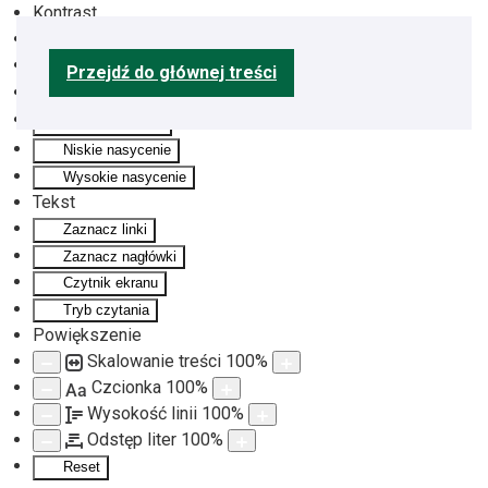
Kontrast
Odwróć kolory
Monochromatyczny
Przejdź do głównej treści
Ciemny kontrast
Jasny kontrast
Niskie nasycenie
Wysokie nasycenie
Tekst
Zaznacz linki
Zaznacz nagłówki
Czytnik ekranu
Tryb czytania
Powiększenie
Skalowanie treści
100
%
Czcionka
100
%
Aa
Wysokość linii
100
%
Odstęp liter
100
%
Reset